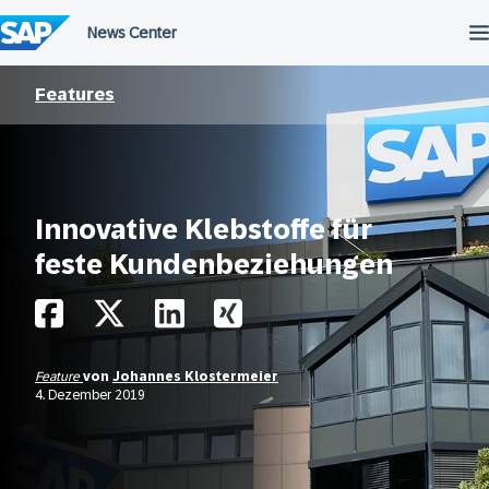
Überspringen
Features
Innovative Klebstoffe für
feste Kundenbeziehungen
Feature
von
Johannes Klostermeier
4. Dezember 2019