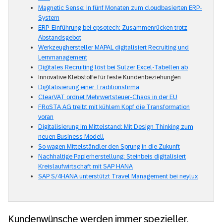
Magnetic Sense: In fünf Monaten zum cloudbasierten ERP-
System
ERP-Einführung bei epsotech: Zusammenrücken trotz
Abstandsgebot
Werkzeughersteller MAPAL digitalisiert Recruiting und
Lernmanagement
Digitales Recruiting löst bei Sulzer Excel-Tabellen ab
Innovative Klebstoffe für feste Kundenbeziehungen
Digitalisierung einer Traditionsfirma
ClearVAT ordnet Mehrwertsteuer-Chaos in der EU
FRoSTA AG treibt mit kühlem Kopf die Transformation
voran
Digitalisierung im Mittelstand: Mit Design Thinking zum
neuen Business Modell
So wagen Mittelständler den Sprung in die Zukunft
Nachhaltige Papierherstellung: Steinbeis digitalisiert
Kreislaufwirtschaft mit SAP HANA
SAP S/4HANA unterstützt Travel Management bei neylux
Kundenwünsche werden immer spezieller,