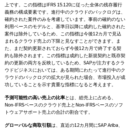
上です。この指標はIFRS 15.120に従った全体の残存履行
義務の構成要素です。進行中のクラウドのバックログは、
確約された案件のみを考慮しています。事前の確約のない
利用ベースのモデルと、基準日以降に成約した確約された
案件は除外しているため、この指標は今後12カ月で見込
まれるクラウド売上の下限と見なすことができます。ま
た、まだ契約更新されておらず今後12カ月で終了する契
約も除外されます。この指標は成約した新規契約と既存契
約の更新の両方を反映しているため、SAPが注力するクラ
ウドビジネスにおいては、ある期間にわたって進行中のク
ラウドのバックログの拡大が見られた場合、市場投入が成
功していることを示す貴重な指標になると考えます。
予測可能性の高い売上の比率
とは、総売上に占める、
Non-IFRSベースのクラウド売上とNon-IFRSベースのソフ
トウェアサポート売上の合計の割合です。
グローバルな商取引額
は、直近の12カ月間にSAP Ariba、