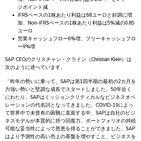
ジポイント減
IFRSベースの1株あたり利益は68ユーロと好調に増
加、Non-IFRSベースの1株あたり利益は5%減の0.85
ユーロ
営業キャッシュフロー6%増、フリーキャッシュフロ
ー9%増
SAP CEOのクリスチャン・クライン（Christian Klein）は
次のように述べています。
「昨年の勢いに乗って、SAPは第1四半期の最初の2カ月を
力強い勢いと堅調な成長でスタートしました。50年近く
にわたり、SAPはミッションクリティカルなビジネスオペ
レーションの代名詞となってきました。COVID-19によっ
て世界中で未曾有の困難に直面する中、SAPは自社のビジ
ネスモデルが本質的に持つ回復力、ポートフォリオの持続
可能な妥当性によって恩恵を得ることができました。SAP
はより予測性の高い売上の基盤を増やすこと、ビジネスを