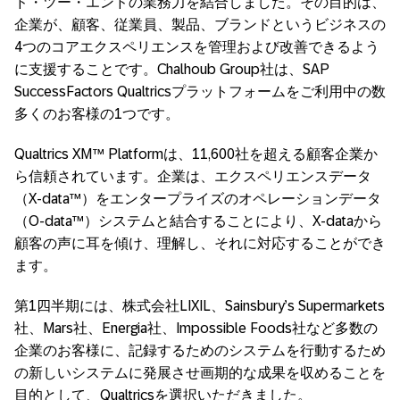
ド・ツー・エンドの業務力を結合しました。その目的は、
企業が、顧客、従業員、製品、ブランドというビジネスの
4つのコアエクスペリエンスを管理および改善できるよう
に支援することです。Chalhoub Group社は、SAP
SuccessFactors Qualtricsプラットフォームをご利用中の数
多くのお客様の1つです。
Qualtrics XM™ Platformは、11,600社を超える顧客企業か
ら信頼されています。企業は、エクスペリエンスデータ
（X-data™）をエンタープライズのオペレーションデータ
（O-data™）システムと結合することにより、X-dataから
顧客の声に耳を傾け、理解し、それに対応することができ
ます。
第1四半期には、株式会社LIXIL、Sainsbury’s Supermarkets
社、Mars社、Energia社、Impossible Foods社など多数の
企業のお客様に、記録するためのシステムを行動するため
の新しいシステムに発展させ画期的な成果を収めることを
目的として、Qualtricsを選択いただきました。