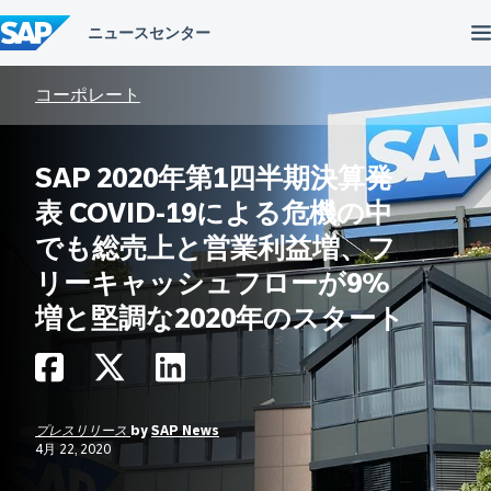
コ
ン
テ
ン
ツ
コーポレート
へ
ス
キ
SAP 2020年第1四半期決算発
ッ
プ
表 COVID-19による危機の中
でも総売上と営業利益増、フ
リーキャッシュフローが9%
増と堅調な2020年のスタート
プレスリリース
by
SAP News
4月 22, 2020