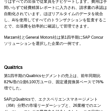
リはすべての出張で従業員をナビゲートします。費用は手
間いらずで経費精算レポートに入力され、請求書の承認は
自動化されています。ほぼリアルタイムのデータを統合
し、AIを使用してすべてのトランザクションを監査するこ
とで、出張費を効率的に確認して管理できます。
Marzam社とGeneral Motors社は第1四半期にSAP Concur
ソリューションを選択した企業の一例です。
Qualtrics
第1四半期のQualtricsセグメントの売上は、前年同期比
82%増の1億6,100万ユーロ、固定通貨換算ベースで76%
増でした。
SAPはQualtricsで、エクスペリエンスマネージメント
（XM）分野の市場リーダーシップと、26業種でのエン