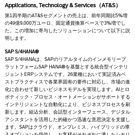
Applications, Technology & Services（AT&S）
第1四半期のAT&Sセグメントの売上は、前年同期比5%増
の49億9,000万ユーロ、固定通貨換算ベースで3%増でし
た。この増加に寄与したソリューションについて以下に説
明します。
SAP S/4HANA®
SAP S/4HANAは、SAPのリアルタイムのインメモリープ
ラットフォームSAP HANA®を基盤とする統合型インテリ
ジェントERPシステムです。26業種において実証済みベ
ストプラクティスで各業界固有の要件に対応し、市場の進
化に合わせて新しいビジネスモデルを実現します。AIとロ
ボティック・プロセス・オートメーションがサポートする
インテリジェントな自動化により、ビジネスプロセスを刷
新します。組込分析、会話型インターフェース、デジタル
アシスタントを活用した的確かつ迅速な意思決定を支援し
ます。SAPはクラウド、オンプレミス、ハイブリッドの導
入オプションを提供し、お客様がそれぞれに適したシナリ